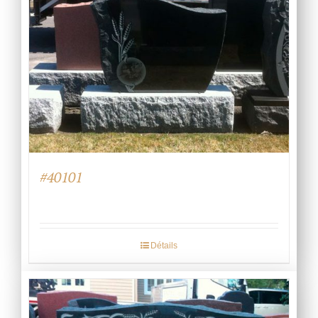
#40101
Détails