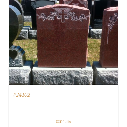
#24102
Détails