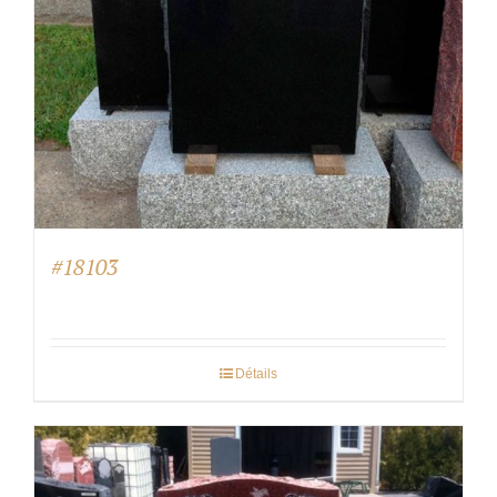
#18103
Détails