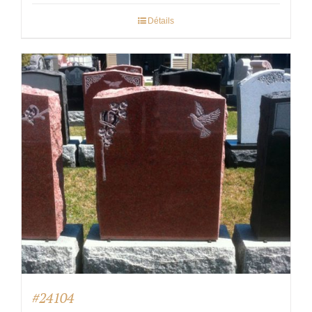
Détails
#24104