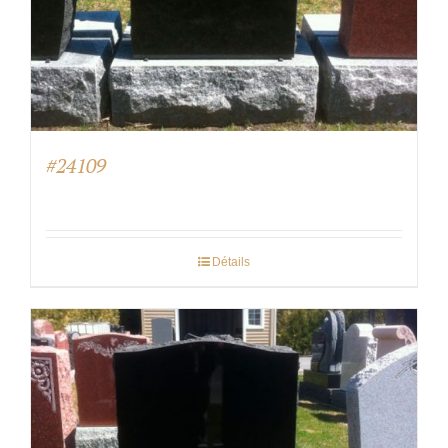
#24109
Détails