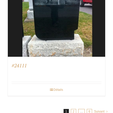
#24111
Détails
1
2
…
6
Suivant