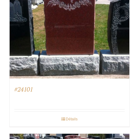
#24101
Détails