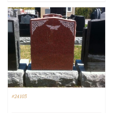
#24103