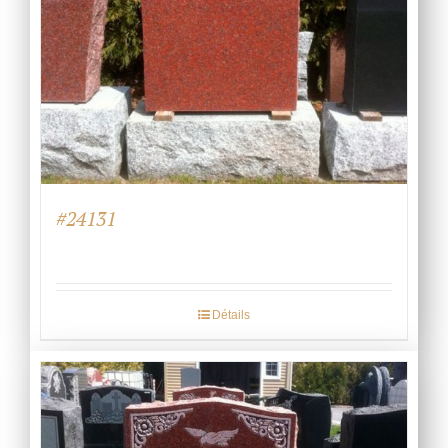
#24131
Détails