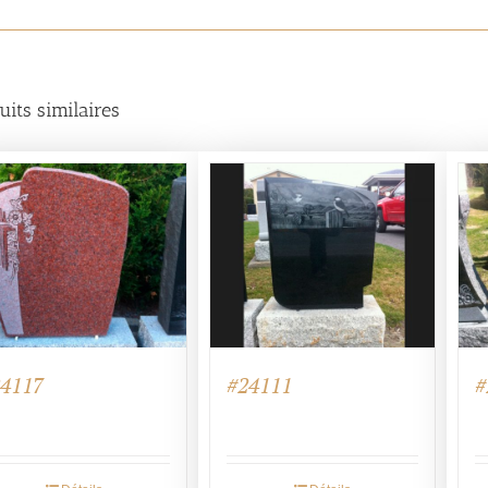
uits similaires
24117
#
#24111