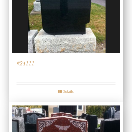
#24111
Détails