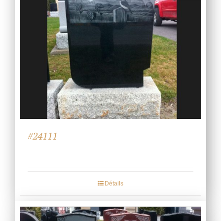
#24111
Détails