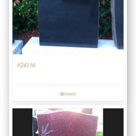
#24116
Détails