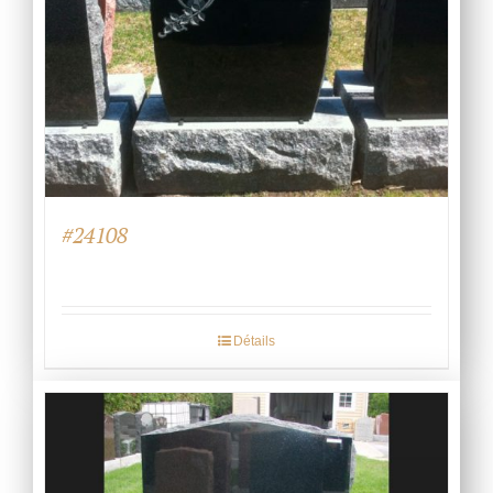
#24108
Détails