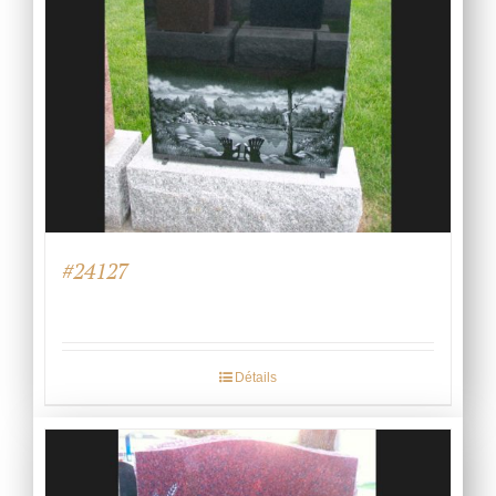
#24127
Détails