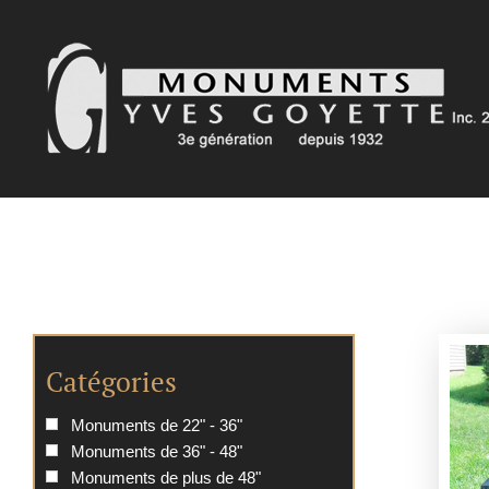
Passer
au
contenu
Catégories
Monuments de 22" - 36"
Monuments de 36" - 48"
Monuments de plus de 48"