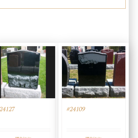
#24109
24127