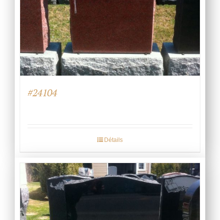
#24104
Détails