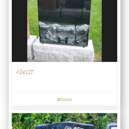
#24127
Détails